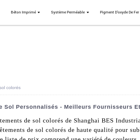
Béton Imprimé
Système Perméable
Pigment D'oxyde De Fer
sol colorés
 Sol Personnalisés - Meilleurs Fournisseurs E
vêtements de sol colorés de Shanghai BES Industr
ements de sol colorés de haute qualité pour subl
e liste de prix comprend une variété de couleurs,