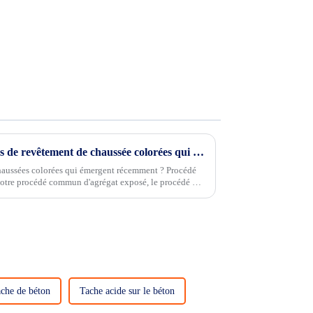
Y a-t-il de nouvelles techniques de revêtement de chaussée colorées qui apparaissent récemment ?
chaussées colorées qui émergent récemment ? Procédé
notre procédé commun d'agrégat exposé, le procédé de
t plus flexible...
che de béton
Tache acide sur le béton