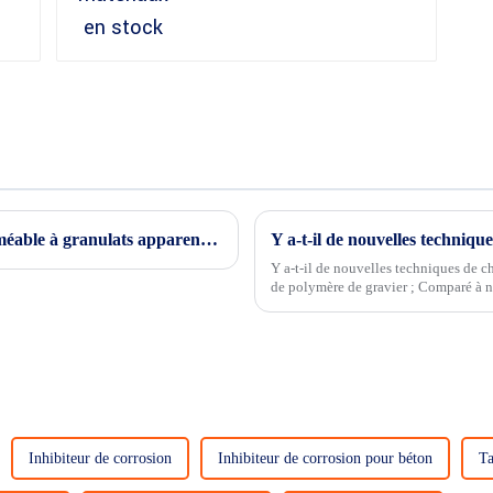
Les applications polyvalentes du béton perméable à granulats apparents dans les paysages urbains modernes
Y a-t-il de nouvelles techniques de 
de polymère de gravier ; Comparé à 
construction de polymère de gravier es
Inhibiteur de corrosion
Inhibiteur de corrosion pour béton
Ta