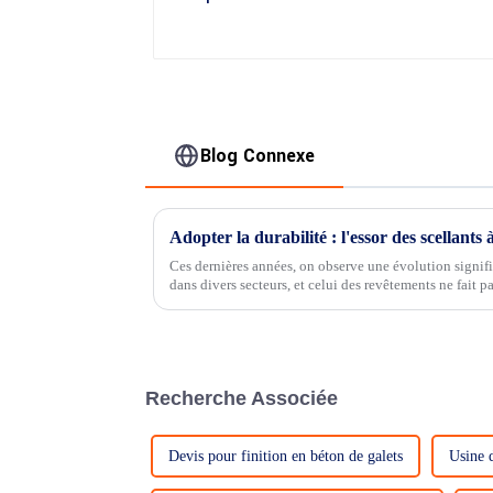
Blog Connexe
Adopter la durabilité : l'essor des scellants
Ces dernières années, on observe une évolution signifi
dans divers secteurs, et celui des revêtements ne fait p
d'eau sont devenus une solution de pointe…
Recherche Associée
Devis pour finition en béton de galets
Usine d