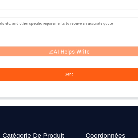
AI Helps Write
Send
Catégorie De Produit
Coordonnées