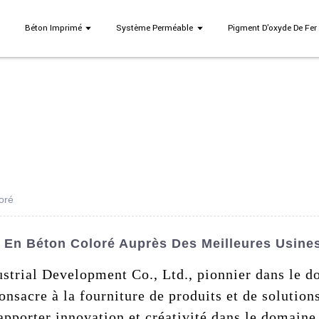
Béton Imprimé
Système Perméable
Pigment D'oxyde De Fer
oré
En Béton Coloré Auprès Des Meilleures Usines 
strial Development Co., Ltd., pionnier dans le 
onsacre à la fourniture de produits et de solution
'apporter innovation et créativité dans le domaine