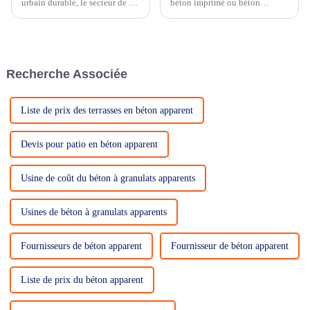
urbain durable, le secteur de la
béton imprimé ou béton
construction a dévoilé une
imprimé, est un matériau de
innovation révolutionnaire : le
construction polyvalent qui
béton perméable à granulats
gagne en popularité pour son
apparents. Ce matériau
esthétique et sa durabilité. Il
révolutionnaire présente une
s'agit d'un processus
Recherche Associée
structure poreuse…
d'imprégnation.
Liste de prix des terrasses en béton apparent
Devis pour patio en béton apparent
Usine de coût du béton à granulats apparents
Usines de béton à granulats apparents
Fournisseurs de béton apparent
Fournisseur de béton apparent
Liste de prix du béton apparent