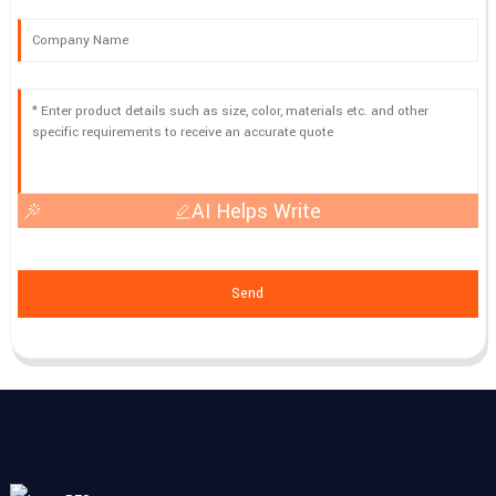
AI Helps Write
Send