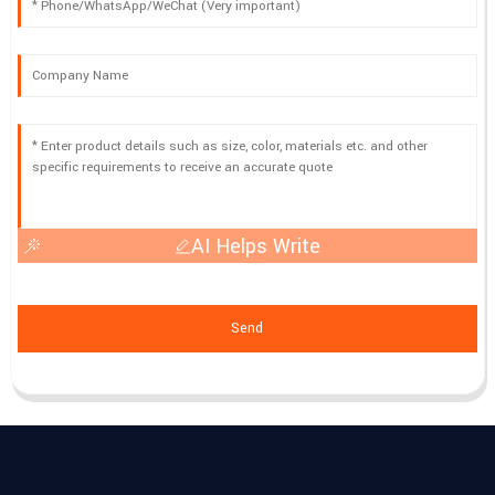
AI Helps Write
Send