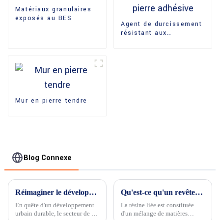
Matériaux granulaires
exposés au BES
Agent de durcissement
résistant aux
intempéries pour pierre
adhésive
Mur en pierre tendre
Blog Connexe
Réimaginer le développement urbain durable avec du béton perméable à granulats apparents
Qu'est-ce qu'un revêtement en résine ? Durée de vie d'une allée en résine.
En quête d'un développement
La résine liée est constituée
urbain durable, le secteur de la
d'un mélange de matières