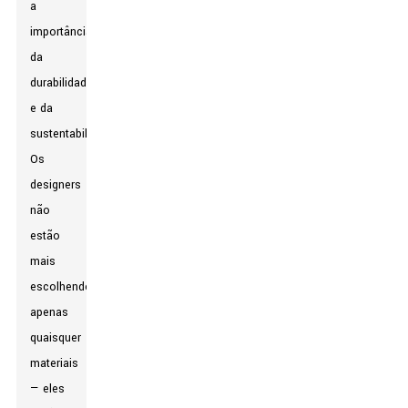
a
importância
da
durabilidade
e da
sustentabilidade.
Os
designers
não
estão
mais
escolhendo
apenas
quaisquer
materiais
— eles