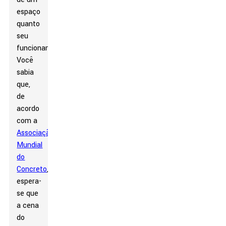
espaço
quanto
seu
funcionamento.
Você
sabia
que,
de
acordo
com a
Associação
Mundial
do
Concreto
,
espera-
se que
a cena
do