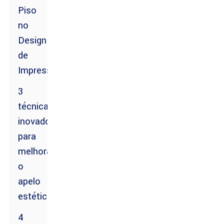
Piso
no
Design
de
Impressão
3
técnicas
inovadoras
para
melhorar
o
apelo
estético
4