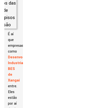
É aí
que
empresas
como
Desenvolvimento
Industrial
BES
de
Xangai
entre.
Eles
estão
por aí