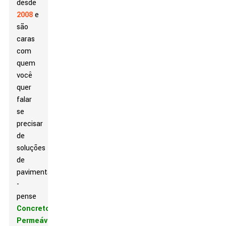
desde
2008
e
são
caras
com
quem
você
quer
falar
se
precisar
de
soluções
de
pavimentação
-
pense
Concreto
Permeável