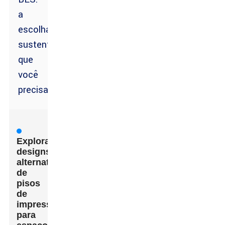
a
escolha
sustentável
que
você
precisa
Explorando
designs
alternativos
de
pisos
de
impressão
para