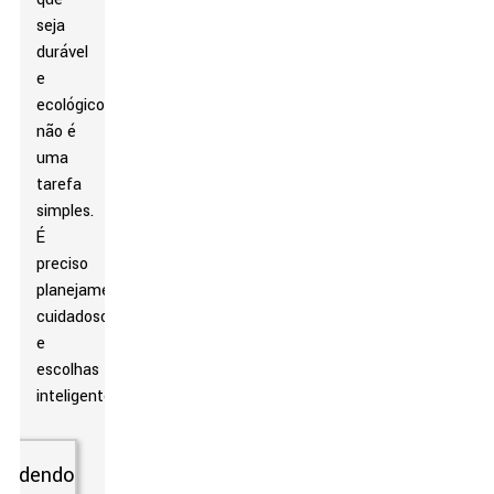
seja
durável
e
ecológico
não é
uma
tarefa
simples.
É
preciso
planejamento
cuidadoso
e
escolhas
inteligentes.