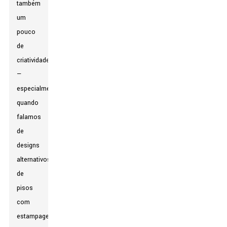
também
um
pouco
de
criatividade
—
especialmente
quando
falamos
de
designs
alternativos
de
pisos
com
estampagem.