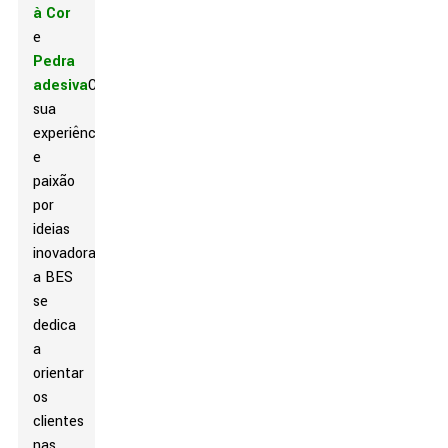
à Cor
e
Pedra
adesiva
Com
sua
experiência
e
paixão
por
ideias
inovadoras,
a BES
se
dedica
a
orientar
os
clientes
nas