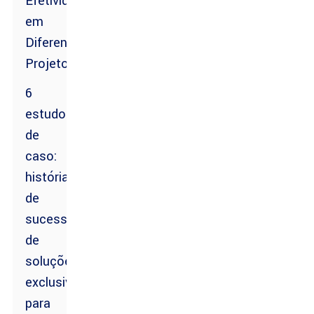
Efetividade
em
Diferentes
Projetos
6
estudos
de
caso:
histórias
de
sucesso
de
soluções
exclusivas
para