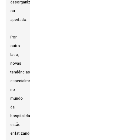
desorganizado
ou
apertado.
Por
outro
lado,
novas
tendências,
especialmente
no
mundo
da
hospitalidade,
estão
enfatizando