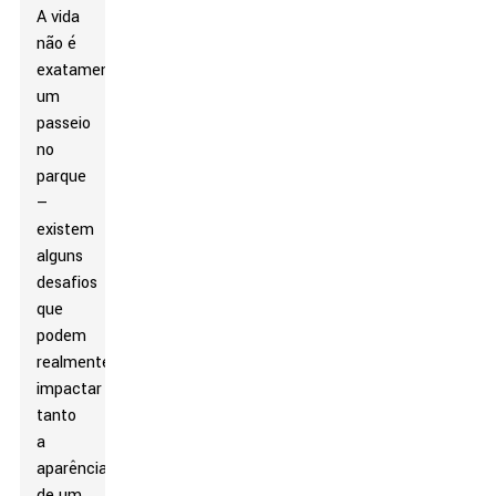
A vida
não é
exatamente
um
passeio
no
parque
—
existem
alguns
desafios
que
podem
realmente
impactar
tanto
a
aparência
de um