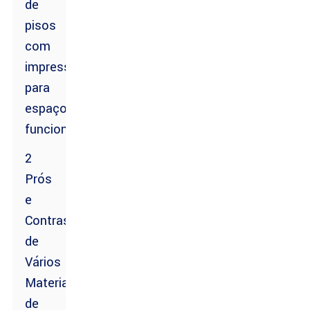
de
pisos
com
impressão
para
espaços
funcionais
2
Prós
e
Contras
de
Vários
Materiais
de