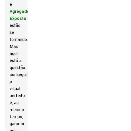
e
Agregado
Exposto
estão
se
tornando.
Mas
aqui
está a
questão:
conseguir
o
visual
perfeito
e, ao
mesmo
tempo,
garantir
que