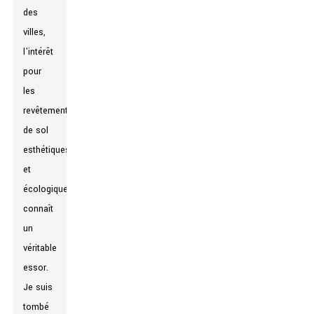
des
villes,
l'intérêt
pour
les
revêtements
de sol
esthétiques
et
écologiques
connaît
un
véritable
essor.
Je suis
tombé