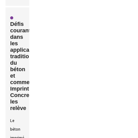
Défis
courants
dans
les
applications
traditionnelles
du
béton
et
comment
Imprint
Concrete
les
relève
Le
béton