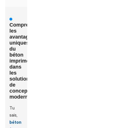
Comprendre
les
avantages
uniques
du
béton
imprimé
dans
les
solutions
de
conception
modernes
Tu
sais,
béton