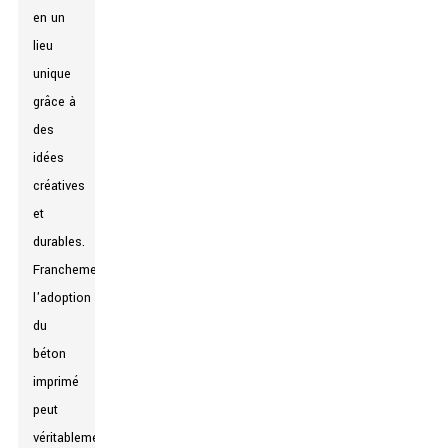
en un
lieu
unique
grâce à
des
idées
créatives
et
durables.
Franchement,
l'adoption
du
béton
imprimé
peut
véritablement