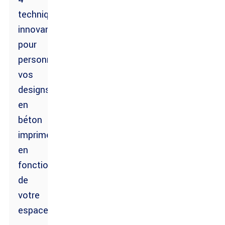
techniques
innovantes
pour
personnaliser
vos
designs
en
béton
imprimé
en
fonction
de
votre
espace