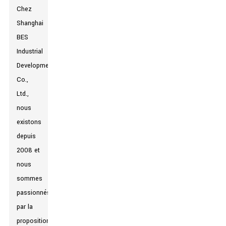
Chez
Shanghai
BES
Industrial
Development
Co.,
Ltd.,
nous
existons
depuis
2008 et
nous
sommes
passionnés
par la
proposition