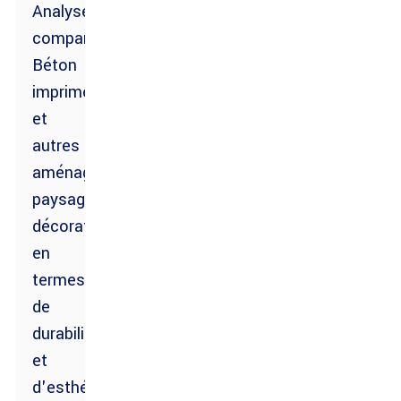
Analyse
comparative :
Béton
imprimé
et
autres
aménagements
paysagers
décoratifs
en
termes
de
durabilité
et
d'esthétique