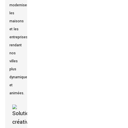
moderniser
les
maisons
et les
entreprises,
rendant
nos
villes
plus
dynamiques
et
animées.