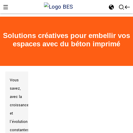
Solutions créatives pour embellir vos
espaces avec du béton imprimé
n
Vous
savez,
avec la
croissance
et
l'évolution
constantes