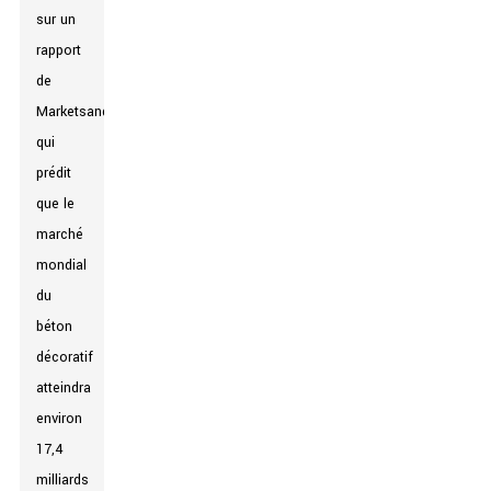
sur un
rapport
de
MarketsandMarkets
qui
prédit
que le
marché
mondial
du
béton
décoratif
atteindra
environ
17,4
milliards