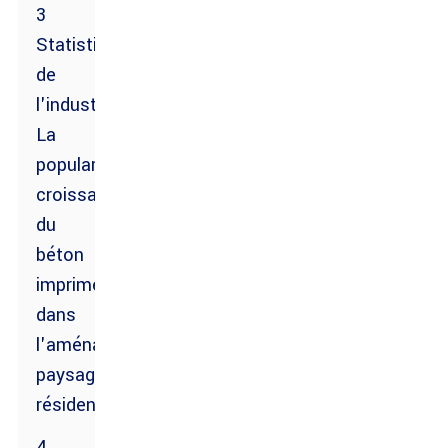
3
Statistiques
de
l'industrie :
La
popularité
croissante
du
béton
imprimé
dans
l'aménagement
paysager
résidentiel
4