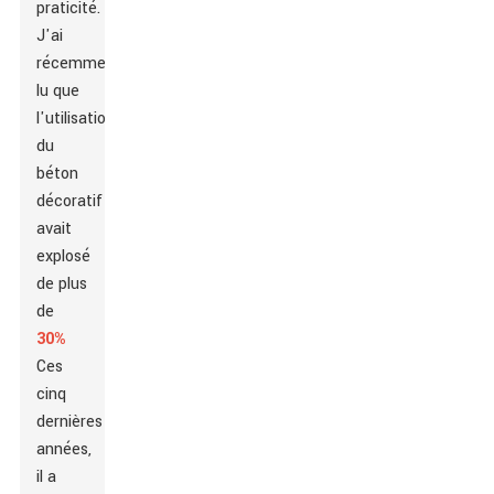
praticité.
J'ai
récemment
lu que
l'utilisation
du
béton
décoratif
avait
explosé
de plus
de
30%
Ces
cinq
dernières
années,
il a