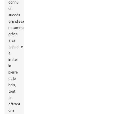
connu
un
succès
grandissant,
notamment
grâce
à sa
capacité
à
imiter
la
pierre
et le
bois,
tout
en
offrant
une