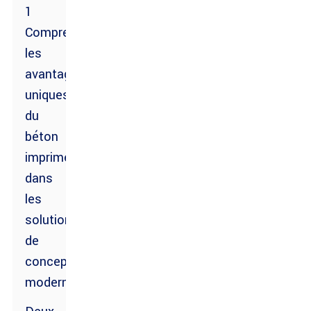
1
Comprendre
les
avantages
uniques
du
béton
imprimé
dans
les
solutions
de
conception
modernes