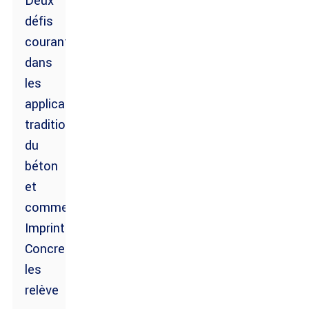
Deux
défis
courants
dans
les
applications
traditionnelles
du
béton
et
comment
Imprint
Concrete
les
relève