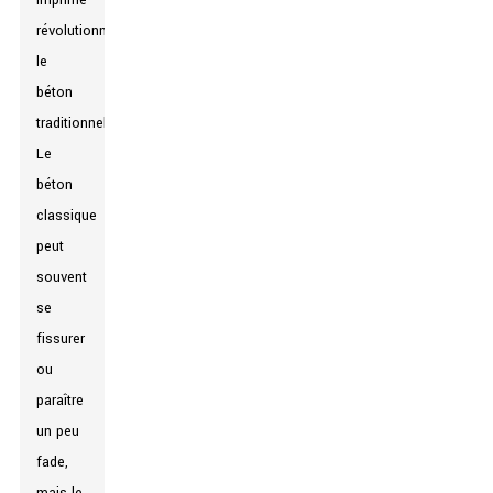
imprimé
révolutionne
le
béton
traditionnel.
Le
béton
classique
peut
souvent
se
fissurer
ou
paraître
un peu
fade,