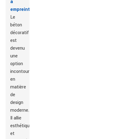
à
empreinte
Le
béton
décoratif
est
devenu
une
option
incontournable
en
matière
de
design
moderne.
Il allie
esthétique
et